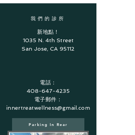
我們的診所
新地點！
1035 N. 4th Street
San Jose, CA 95112
電話：
408-647-4235
電子郵件：
innertreatwellness@gmail.com
Parking In Rear