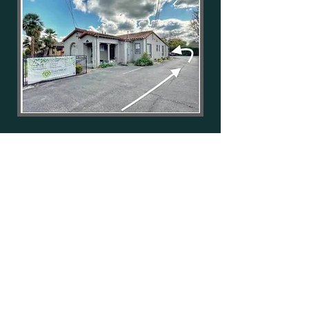
ARIZONA
7717 W Deer Valley Rd, #130
Peor
ia, AZ
85382
Phone / Text:
623-252-4193
Email: