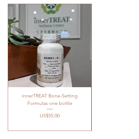
innerTREAT Bone-Setting
Herbal Supplement
Formulas one bottle
價格
US$55.00